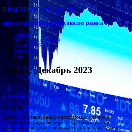
КРАСНЫЙ МЕДВЕДЬ
инвестиции,страхование,анализ рынка
Главная
БКС Мир Инвестиций
Компания БКС
контакты
links
Месяц:
Декабрь 2023
Для чего нужен брокер
09.12.2023
admin
0
Брокер – посредник между инвестором, компаниями-
эмитентами и фондовой биржей. Принимать участие в торгах
и совершать операции покупки-продажи ценных бумаг и