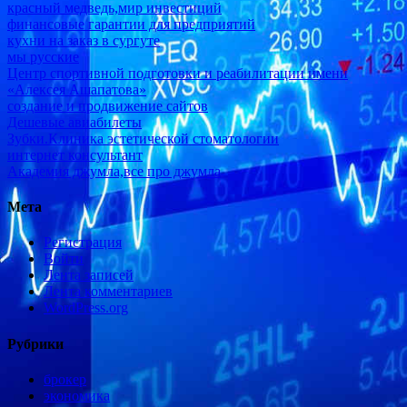
красный медведь,мир инвестиций
финансовые гарантии для предприятий
кухни на заказ в сургуте
мы русские
Центр спортивной подготовки и реабилитации имени
«Алексея Ашапатова»
создание и продвижение сайтов
Дешевые авиабилеты
Зубки.Клиника эстетической стоматологии
интернет консультант
Академия джумла,все про джумла
Мета
Регистрация
Войти
Лента записей
Лента комментариев
WordPress.org
Рубрики
брокер
экономика