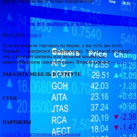
других активов могут только юридические
[…]
Брокер: как его выбрать и как с ним работать
09.12.2023
admin
0
Если вы решили торговать на бирже, у вас есть два пути.
Первый — довериться управляющему. Этот способ подойдет
тем, у кого нет времени или желания заниматься
инвестированием самостоятельно. Второй вариант —
[…]
ЗАКАЗАТЬ МЕБЕЛЬ В СУРГУТЕ
СТАН
ПАРТНЕРЫ
Сети ГЗС и автономная газификация