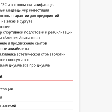
 ГЗС и автономная газификация
ный медведь,мир инвестиций
нсовые гарантии для предприятий
 на заказ в сургуте
усские
р спортивной подготовки и реабилитации
и «Алексея Ашапатова»
ание и продвижение сайтов
вые авиабилеты
и.Клиника эстетической стоматологии
рнет консультант
емия джумла,все про джумла
А
страция
и
а записей