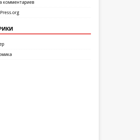
а комментариев
Press.org
РИКИ
ер
омика