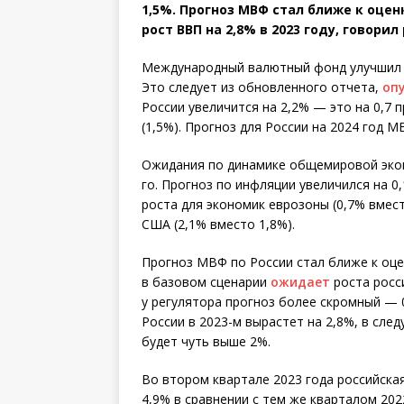
1,5%. Прогноз МВФ стал ближе к оце
рост ВВП на 2,8% в 2023 году, говор
Международный валютный фонд улучшил п
Это следует из обновленного отчета,
оп
России увеличится на 2,2% — это на 0,7
(1,5%). Прогноз для России на 2024 год М
Ожидания по динамике общемировой экон
го. Прогноз по инфляции увеличился на 0
роста для экономик еврозоны (0,7% вмест
США (2,1% вместо 1,8%).
Прогноз МВФ по России стал ближе к оц
в базовом сценарии
ожидает
роста росси
у регулятора прогноз более скромный — 
России в 2023-м вырастет на 2,8%, в сле
будет чуть выше 2%.
Во втором квартале 2023 года российска
4,9% в сравнении с тем же кварталом 202