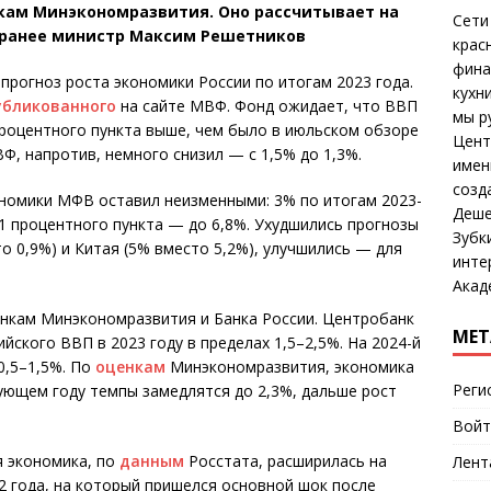
нкам Минэкономразвития. Оно рассчитывает на
Сети
ил ранее министр Максим Решетников
крас
фина
рогноз роста экономики России по итогам 2023 года.
кухни
убликованного
на сайте МВФ. Фонд ожидает, что ВВП
мы р
 процентного пункта выше, чем было в июльском обзоре
Цент
ВФ, напротив, немного снизил — с 1,5% до 1,3%.
имен
созд
омики МФВ оставил неизменными: 3% по итогам 2023-
Деше
,1 процентного пункта — до 6,8%. Ухудшились прогнозы
Зубк
о 0,9%) и Китая (5% вместо 5,2%), улучшились — для
инте
Акад
енкам Минэкономразвития и Банка России. Центробанк
МЕТ
йского ВВП в 2023 году в пределах 1,5–2,5%. На 2024-й
0,5–1,5%. По
оценкам
Минэкономразвития, экономика
Реги
дующем году темпы замедлятся до 2,3%, дальше рост
Войт
я экономика, по
данным
Росстата, расширилась на
Лент
2 года, на который пришелся основной шок после